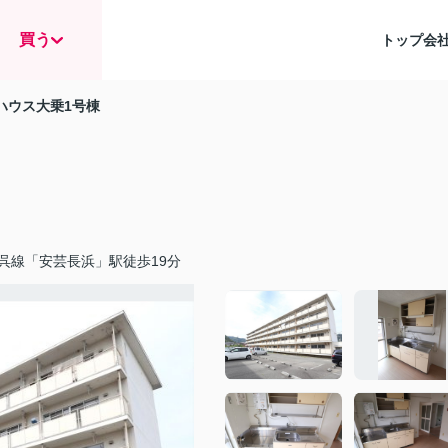
買う
トップ
会
ハウス大乗1号棟
呉線「安芸長浜」駅徒歩19分