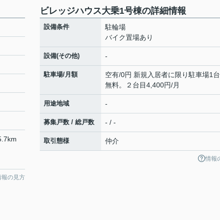
ビレッジハウス大乗1号棟の詳細情報
設備条件
駐輪場
バイク置場あり
設備(その他)
-
駐車場/月額
空有/0円 新規入居者に限り駐車場1
無料。２台目4,400円/月
用途地域
-
募集戸数 / 総戸数
- / -
.7km
取引態様
仲介
情報
情報の見方