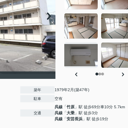
1979年2月(築47年)
築年
空有
駐車
呉線
「
竹原
」駅 徒歩69分車10分 5.7km
呉線
「
大乗
」駅 徒歩3分
交通
呉線
「
安芸長浜
」駅 徒歩19分