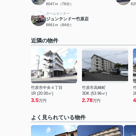
6047ｍ（76分）
6
ホームセンター
ジュンテンドー竹原店
6661ｍ（84分）
近隣の物件
竹原市中央４丁目
竹原市高崎町
1R (20.00㎡)
3DK (53.96㎡)
2
3.5
2.78
4
万円
万円
よく見られている物件