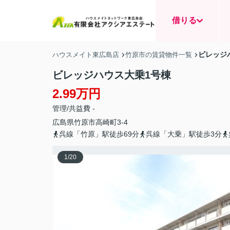
借りる
ビレッジ
ハウスメイト東広島店
竹原市の賃貸物件一覧
ビレッジハウス大乗1号棟
2.99万円
管理/共益費 -
広島県
竹原市
高崎町
3-4
呉線「竹原」駅徒歩69分
呉線「大乗」駅徒歩3分
1
/
20