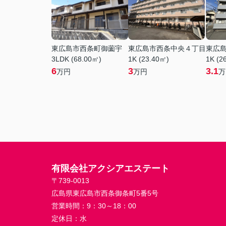
東広島市西条町御薗宇
東広島市西条中央４丁目
東広
3LDK (68.00㎡)
1K (23.40㎡)
1K (2
6
3
3.1
万円
万円
万
有限会社アクシアエステート
〒739-0013
広島県東広島市西条御条町5番5号
営業時間：
9：30～18：00
定休日：
水