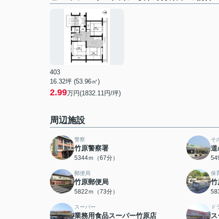
403
16.32坪 (53.96㎡)
2.99
万円(1832.11円/坪)
周辺施設
警察
そ
竹原警察署
道
5344ｍ（67分）
5
郵便局
保
竹原郵便局
竹
5822ｍ（73分）
5
スーパー
ド
業務用食品スーパー竹原店
ス