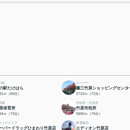
の他
スーパー
の駅たけはら
藤三竹原ショッピングセンタ
491ｍ（69分）
5710ｍ（72分）
育園
市役所・区役所
原保育所
竹原市役所
834ｍ（73分）
5900ｍ（74分）
ラッグストア
家電製品
ーパードラッグひまわり竹原店
エディオン竹原店