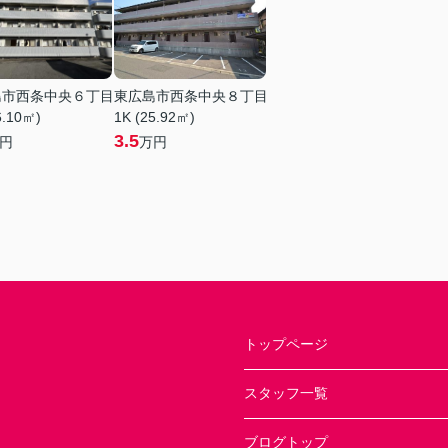
島市西条中央６丁目
東広島市西条中央８丁目
6.10㎡)
1K (25.92㎡)
3.5
円
万円
トップページ
スタッフ一覧
ブログトップ