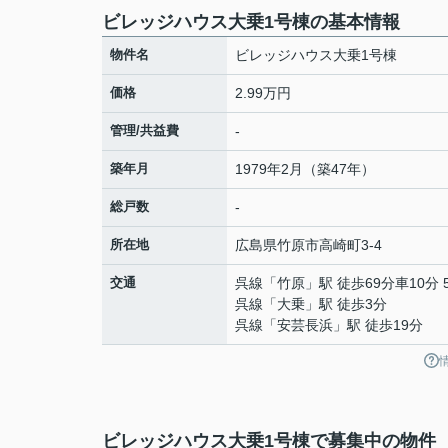
ビレッジハウス大乗1号棟の基本情報
物件名
ビレッジハウス大乗1号棟
価格
2.99万円
管理/共益費
-
築年月
1979年2月（築47年）
総戸数
-
所在地
広島県
竹原市
高崎町
3-4
交通
呉線
「
竹原
」駅 徒歩69分車10分 5
呉線
「
大乗
」駅 徒歩3分
呉線
「
安芸長浜
」駅 徒歩19分
ビレッジハウス大乗1号棟で募集中の物件