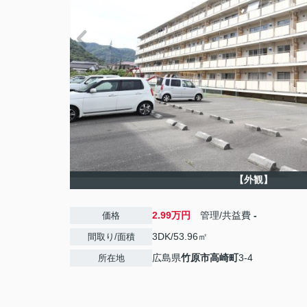
【外観】
2.99万円
管理/共益費
-
価格
3DK/53.96㎡
間取り/面積
広島県
竹原市
高崎町
3-4
所在地