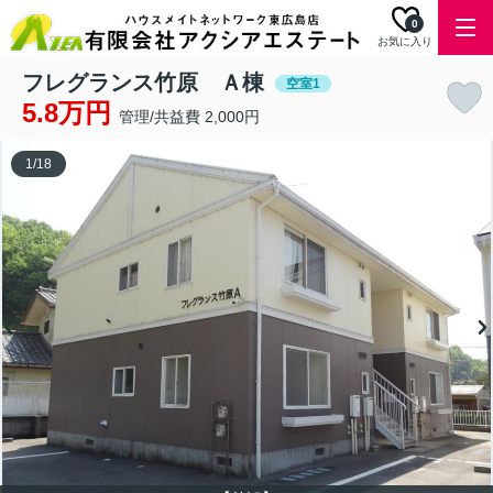
0
お気に入り
フレグランス竹原 Ａ棟
空室1
5.8万円
管理/共益費 2,000円
1
/
18