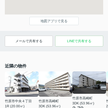
地図アプリで見る
メールで共有する
LINEで共有する
近隣の物件
竹原市高崎町
竹原市中央４丁目
竹原市高崎町
3DK (53.96㎡)
2
1R (20.00㎡)
3DK (53.96㎡)