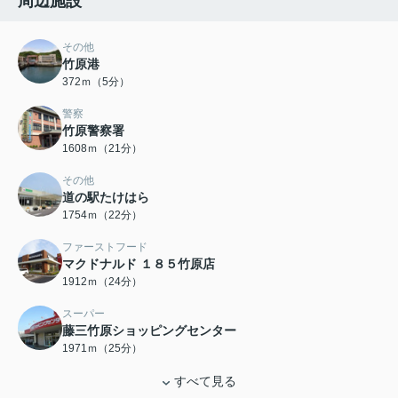
周辺施設
その他
竹原港
372ｍ（5分）
警察
竹原警察署
1608ｍ（21分）
その他
道の駅たけはら
1754ｍ（22分）
ファーストフード
マクドナルド １８５竹原店
1912ｍ（24分）
スーパー
藤三竹原ショッピングセンター
1971ｍ（25分）
すべて見る