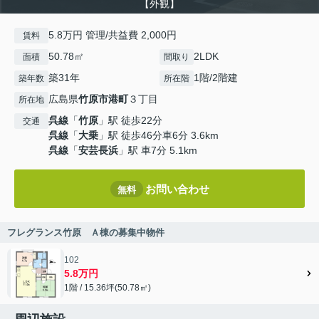
【外観】
5.8万円 管理/共益費 2,000円
賃料
50.78㎡
2LDK
面積
間取り
築31年
1階/2階建
築年数
所在階
広島県
竹原市
港町
３丁目
所在地
呉線
「
竹原
」駅 徒歩22分
交通
呉線
「
大乗
」駅 徒歩46分車6分 3.6km
呉線
「
安芸長浜
」駅 車7分 5.1km
お問い合わせ
無料
フレグランス竹原 Ａ棟の募集中物件
102
5.8万円
1階 / 15.36坪(50.78㎡)