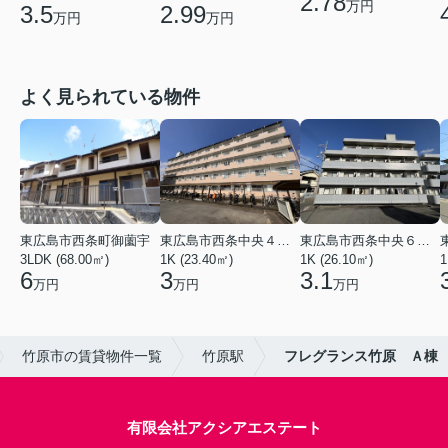
2.78
万円
3.5
2.99
万円
万円
よく見られている物件
東広島市西条町御薗宇
東広島市西条中央４丁目
東広島市西条中央６丁目
3LDK (68.00㎡)
1K (23.40㎡)
1K (26.10㎡)
1
6
3
3.1
万円
万円
万円
竹原市の賃貸物件一覧
竹原駅
フレグランス竹原 Ａ棟
有限会社アクシアエステート