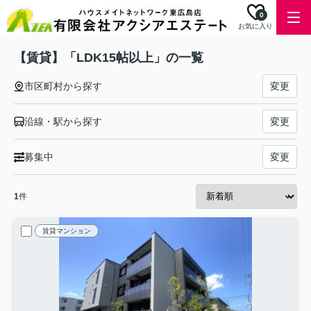
0
お気に入り
【賃貸】「LDK15帖以上」の一覧
市区町村から探す
変更
沿線・駅から探す
変更
募集中
変更
1
件
賃貸マンション