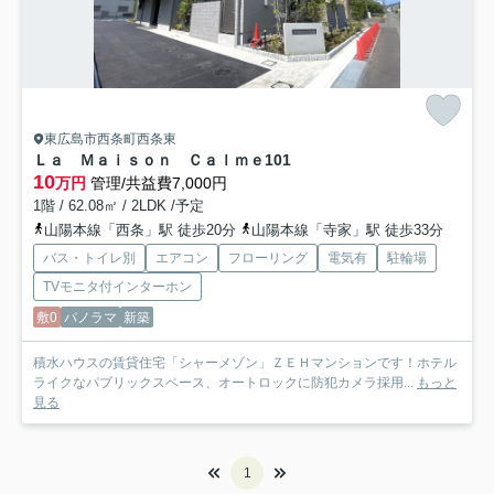
東広島市西条町西条東
Ｌａ Ｍａｉｓｏｎ Ｃａｌｍｅ
101
10
万円
管理/共益費7,000円
1階 / 62.08㎡ / 2LDK /予定
山陽本線「西条」駅 徒歩20分
山陽本線「寺家」駅 徒歩33分
バス・トイレ別
エアコン
フローリング
電気有
駐輪場
TVモニタ付インターホン
敷0
パノラマ
新築
積水ハウスの賃貸住宅「シャーメゾン」ＺＥＨマンションです！ホテル
ライクなパブリックスペース、オートロックに防犯カメラ採用...
もっと
見る
1