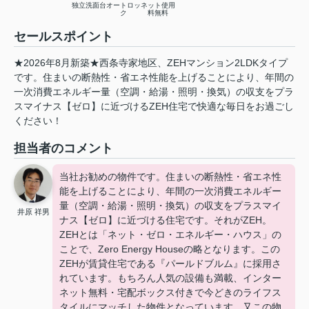
独立洗面台
オートロッ
ネット使用
ク
料無料
セールスポイント
★2026年8月新築★西条寺家地区、ZEHマンション2LDKタイプ
です。住まいの断熱性・省エネ性能を上げることにより、年間の
一次消費エネルギー量（空調・給湯・照明・換気）の収支をプラ
スマイナス【ゼロ】に近づけるZEH住宅で快適な毎日をお過ごし
ください！
担当者のコメント
当社お勧めの物件です。住まいの断熱性・省エネ性
能を上げることにより、年間の一次消費エネルギー
量（空調・給湯・照明・換気）の収支をプラスマイ
井原 祥男
ナス【ゼロ】に近づける住宅です。それがZEH。
ZEHとは「ネット・ゼロ・エネルギー・ハウス」の
ことで、Zero Energy Houseの略となります。この
ZEHが賃貸住宅である『パールドブルム』に採用さ
れています。もちろん人気の設備も満載、インター
ネット無料・宅配ボックス付きで今どきのライフス
タイルにマッチした物件となっています。又この物