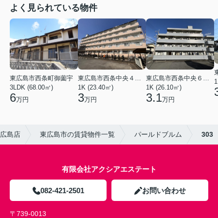
よく見られている物件
東広島市西条中央４丁目
東広島市西条中央６丁目
東広島市西条町御薗宇
1
1K (23.40㎡)
1K (26.10㎡)
3LDK (68.00㎡)
3
3.1
6
万円
万円
万円
広島店
東広島市の賃貸物件一覧
パールドブルム
303
有限会社アクシアエステート
082-421-2501
お問い合わせ
〒739-0013