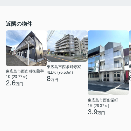
近隣の物件
東広島市西条町寺家
東広島市西条町御薗宇
3
4LDK (76.50㎡)
8
1K (23.77㎡)
万円
2.6
万円
東広島市西条栄町
1R (26.37㎡)
3.9
万円