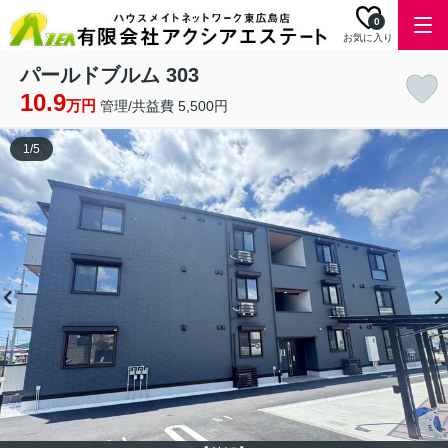
0
お気に入り
パールドブルム 303
10.9
万円
管理/共益費 5,500円
1
/
5