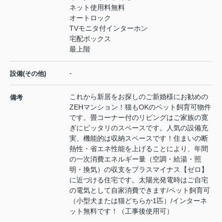
ネット使用料無料
オートロック
TVモニタ付インターホン
宅配ボックス
最上階
-
設備(その他)
これから新居をお探しのご新婚様にお勧めの
備考
ZEHマンション！猫もOKのペット飼育可物件
です。畳コーナー付のリビングはご家族の寛
ぎにピッタリのスペースです。人気の設備充
実、機能的は収納スペースです！住まいの断
熱性・省エネ性能を上げることにより、年間
の一次消費エネルギー量（空調・給湯・照
明・換気）の収支をプラスマイナス【ゼロ】
に近づける住宅です。太陽光発電時はご自宅
の電気として自家消費できます/ペット飼育可
（小型犬または猫どちらか1匹）/インターネ
ット無料です！（工事後使用可）