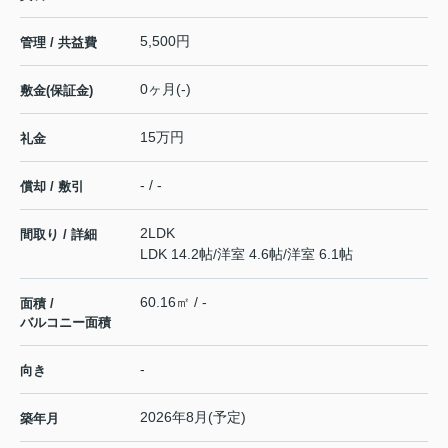
5,500円
管理 / 共益費
0ヶ月(-)
敷金(保証金)
15万円
礼金
- / -
償却 / 敷引
2LDK
間取り / 詳細
LDK 14.2帖
/
洋室 4.6帖
/
洋室 6.1帖
60.16㎡ / -
面積 /
バルコニー面積
-
向き
2026年8月(予定)
築年月