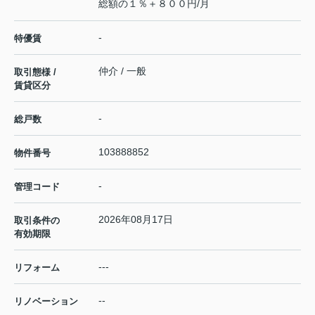
総額の１％＋８００円/月
-
特優賃
仲介 / 一般
取引態様 /
賃貸区分
-
総戸数
103888852
物件番号
-
管理コード
2026年08月17日
取引条件の
有効期限
---
リフォーム
--
リノベーション