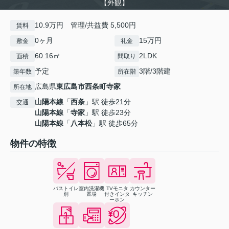
【外観】
10.9万円 管理/共益費 5,500円
賃料
0ヶ月
15万円
敷金
礼金
60.16㎡
2LDK
面積
間取り
予定
3階/3階建
築年数
所在階
広島県
東広島市
西条町寺家
所在地
山陽本線
「
西条
」駅 徒歩21分
交通
山陽本線
「
寺家
」駅 徒歩23分
山陽本線
「
八本松
」駅 徒歩65分
物件の特徴
バストイレ
室内洗濯機
TVモニタ
カウンター
別
置場
付きインタ
キッチン
ーホン