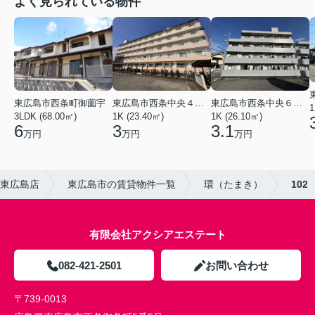
よく見られている物件
東広島市西条中央４丁目
東広島市西条中央６丁目
東広島市西条町御薗宇
1
1K (23.40㎡)
1K (26.10㎡)
3LDK (68.00㎡)
3
3.1
6
万円
万円
万円
東広島店
東広島市の賃貸物件一覧
環（たまき）
102
有限会社アクシアエステート
082-421-2501
お問い合わせ
〒739-0013