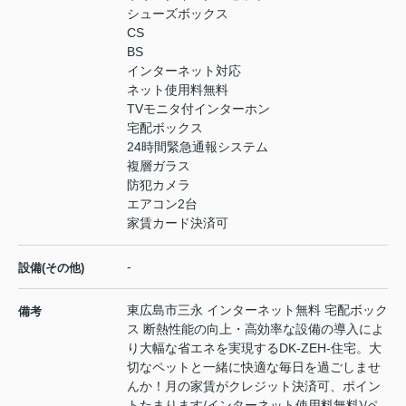
シューズボックス
CS
BS
インターネット対応
ネット使用料無料
TVモニタ付インターホン
宅配ボックス
24時間緊急通報システム
複層ガラス
防犯カメラ
エアコン2台
家賃カード決済可
-
設備(その他)
東広島市三永 インターネット無料 宅配ボック
備考
ス 断熱性能の向上・高効率な設備の導入によ
り大幅な省エネを実現するDK-ZEH-住宅。大
切なペットと一緒に快適な毎日を過ごしませ
んか！月の家賃がクレジット決済可、ポイン
トたまります/インターネット使用料無料)/ペ