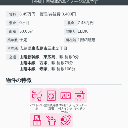
【外観】未完成の為イメージ写真です
6.45万円 管理/共益費 3,400円
賃料
0ヶ月
7.45万円
敷金
礼金
50.05㎡
1LDK
面積
間取り
予定
1階/2階建
築年数
所在階
広島県
東広島市
三永
２丁目
所在地
山陽新幹線
「
東広島
」駅 徒歩9分
交通
山陽本線
「
西条
」駅 徒歩79分
山陽本線
「
寺家
」駅 徒歩106分
物件の特徴
バストイレ
室内洗濯機
TVモニタ
カウンター
別
置場
付きインタ
キッチン
ーホン