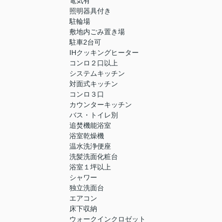
電気有
照明器具付き
駐輪場
敷地内ごみ置き場
駐車2台可
IHクッキングヒーター
コンロ２口以上
システムキッチン
対面式キッチン
コンロ３口
カウンターキッチン
バス・トイレ別
追焚機能浴室
浴室乾燥機
温水洗浄便座
洗髪洗面化粧台
浴室１坪以上
シャワー
独立洗面台
エアコン
床下収納
ウォークインクロゼット