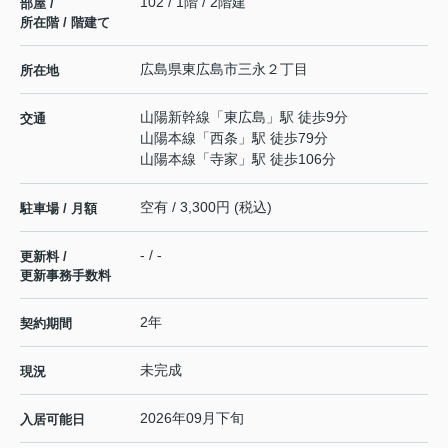
102 / 1階 / 2階建
部屋 /
所在階 / 階建て
広島県
東広島市
三永
２丁目
所在地
山陽新幹線
「
東広島
」駅 徒歩9分
交通
山陽本線
「
西条
」駅 徒歩79分
山陽本線
「
寺家
」駅 徒歩106分
空有 / 3,300円 (税込)
駐車場 / 月額
- / -
更新料 /
更新事務手数料
2年
契約期間
未完成
現況
2026年09月下旬
入居可能日