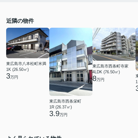
近隣の物件
東広島市八本松町米満
東広島市西条町寺家
1K (26.50㎡)
4LDK (76.50㎡)
3
8
万円
万円
1
東広島市西条栄町
1R (26.37㎡)
3.9
万円