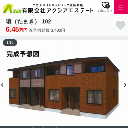
0
お気に入り
環（たまき） 102
6.45
万円
管理/共益費 3,400円
1
/
16