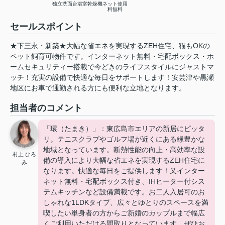
独立洗面台
浴室乾燥機
ネット使用
料無料
セールスポイント
★下三永・新築★大幅な省エネを実現するZEH住宅、猫もOKの
ペット飼育可物件です。インターネット無料・宅配ボックス・ホ
ームセキュリティー搭載で今どきのライフスタイルにジャストマ
ッチ！充実の設備で快適な毎日をサポートします！安芸津や黒瀬
地区にお車で通勤される方にも便利な立地となります。
担当者のコメント
「環（たまき）」：東広島市エリアの新居にピッタ
リ。テニスクラブやゴルフ場が近くにある緑豊かな
地域となっています。断熱性能の向上・高効率な設
村上 ひろ
備の導入により大幅な省エネを実現するZEH住宅に
み
なります。快適な毎日をご提供します！又インター
ネット無料・宅配ボックス付き、IHヒーター付シス
テムキッチンなど設備満載です。お二人入居可のお
しゃれな1LDKタイプ、広々とゆとりのスペースを満
喫したい単身者の方からご新婚のカップルまで幅広
くご利用いただける間取りとなっています。ぜひお