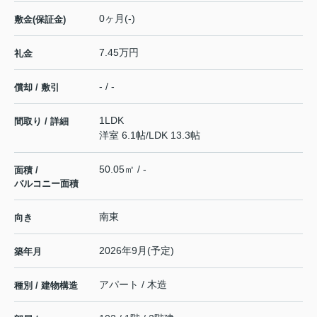
0ヶ月(-)
敷金(保証金)
7.45万円
礼金
- / -
償却 / 敷引
1LDK
間取り / 詳細
洋室 6.1帖
/
LDK 13.3帖
50.05㎡ / -
面積 /
バルコニー面積
南東
向き
2026年9月(予定)
築年月
アパート / 木造
種別 / 建物構造