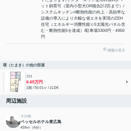
ット飼育可（室内小型犬OR猫合計2匹まで）/
システムキッチン//断熱性能の向上・高効率な
設備の導入により大幅な省エネを実現のZEH
住宅（エネルギー消費性能☆5太陽光パネル含
む・断熱性能5を達成）/駐車場3300円・4950
円
情報の見方
環（たまき）の他の部屋
101
6.65万円
1階 / 50.01㎡ / 1LDK
周辺施設
その他
ベッセルホテル東広島
459ｍ（6分）