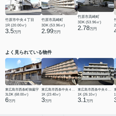
竹原市高崎町
竹原市中央４丁目
竹原市高崎町
3DK (53.96㎡)
2
1R (20.00㎡)
3DK (53.96㎡)
2.78
万円
3.5
2.99
万円
万円
よく見られている物件
東広島市西条町御薗宇
東広島市西条中央４丁目
東広島市西条中央６丁目
3LDK (68.00㎡)
1K (23.40㎡)
1K (26.10㎡)
1
6
3
3.1
万円
万円
万円