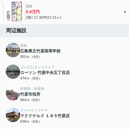
203
5.9万円
2階 / 17.30坪(57.21㎡)
周辺施設
高校
広島県立竹原高等学校
303ｍ（4分）
コンビニエンスストア
ローソン 竹原中央五丁目店
474ｍ（6分）
市役所・区役所
竹原市役所
564ｍ（8分）
ファーストフード
マクドナルド １８５竹原店
639ｍ（8分）