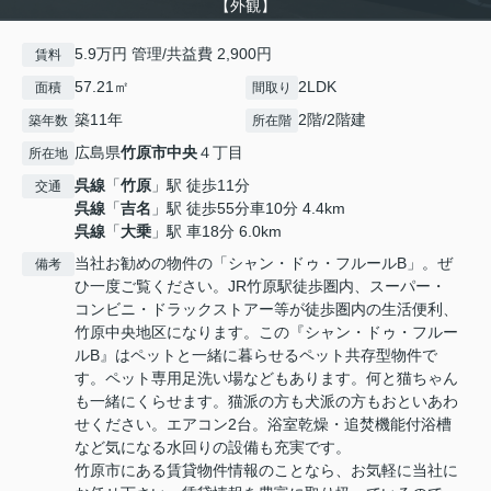
【外観】
5.9万円 管理/共益費 2,900円
賃料
57.21㎡
2LDK
面積
間取り
築11年
2階/2階建
築年数
所在階
広島県
竹原市
中央
４丁目
所在地
呉線
「
竹原
」駅 徒歩11分
交通
呉線
「
吉名
」駅 徒歩55分車10分 4.4km
呉線
「
大乗
」駅 車18分 6.0km
当社お勧めの物件の「シャン・ドゥ・フルールB」。ぜ
備考
ひ一度ご覧ください。JR竹原駅徒歩圏内、スーパー・
コンビニ・ドラックストアー等が徒歩圏内の生活便利、
竹原中央地区になります。この『シャン・ドゥ・フルー
ルB』はペットと一緒に暮らせるペット共存型物件で
す。ペット専用足洗い場などもあります。何と猫ちゃん
も一緒にくらせます。猫派の方も犬派の方もおといあわ
せください。エアコン2台。浴室乾燥・追焚機能付浴槽
など気になる水回りの設備も充実です。
竹原市にある賃貸物件情報のことなら、お気軽に当社に