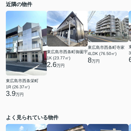
近隣の物件
東広島市西条町寺家
東広島市西条町御薗宇
3
4LDK (76.50㎡)
1K (23.77㎡)
8
万円
2.6
万円
東広島市西条栄町
1R (26.37㎡)
3.9
万円
よく見られている物件