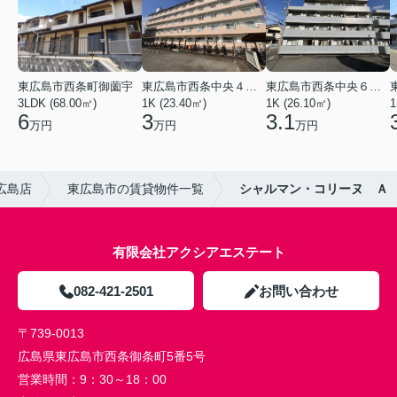
東広島市西条町御薗宇
東広島市西条中央４丁目
東広島市西条中央６丁目
3LDK (68.00㎡)
1K (23.40㎡)
1K (26.10㎡)
1
6
3
3.1
万円
万円
万円
広島店
東広島市の賃貸物件一覧
シャルマン・コリーヌ Ａ
有限会社アクシアエステート
082-421-2501
お問い合わせ
〒739-0013
広島県東広島市西条御条町5番5号
営業時間：
9：30～18：00