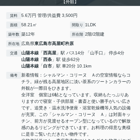
【外観】
5.6万円 管理/共益費 3,500円
賃料
58.21㎡
1LDK
面積
間取り
築12年
2階/2階建
築年数
所在階
広島県
東広島市
高屋町杵原
所在地
山陽本線
「
西高屋
」駅 バス14分 「山手口」 停歩4分
交通
山陽本線
「
西条
」駅 徒歩62分
山陽本線
「
白市
」駅 車20分 10.1km
新着情報：シャルマン・コリーヌ Ａの空室情報ならコ
備考
チラ。緑が残る高屋地区に淡い茶系のツートンカラーの
外観が一際目をひきます。
全洋室 個室は6帖となっています。収納もたっぷりあ
りますので寝室・子供部屋・書斎と使い勝手がいい広さ
です。追焚き・温水洗浄便座・浴室乾燥機等人気の設備
が充実。この「シャルマン・コリーヌ Ａ」は対面キッ
チン、前方が見渡せるオープン型になっているので解放
感のあるリビングができています。お料理の得意な奥様
に是非ご覧いただきたい物件です。