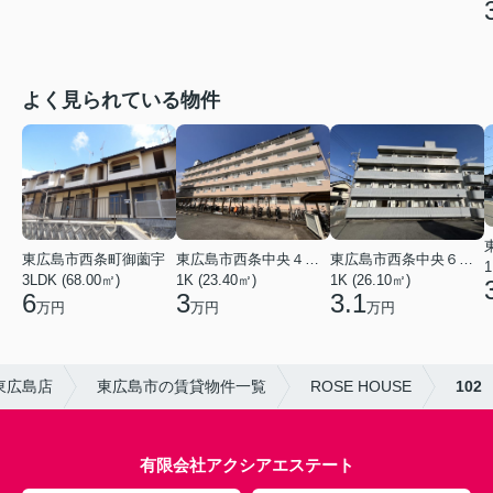
よく見られている物件
東広島市西条中央４丁目
東広島市西条中央６丁目
東広島市西条町御薗宇
1
1K (23.40㎡)
1K (26.10㎡)
3LDK (68.00㎡)
3
3.1
6
万円
万円
万円
東広島店
東広島市の賃貸物件一覧
ROSE HOUSE
102
有限会社アクシアエステート