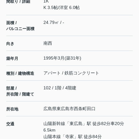
1K
間取り / 詳細
K 3.5帖
/
洋室 6.0帖
24.79㎡ / -
面積 /
バルコニー面積
南西
向き
1995年3月(築31年)
築年月
アパート / 鉄筋コンクリート
種別 / 建物構造
102 / 1階 / 4階建
部屋 /
所在階 / 階建て
広島県
東広島市
西条町田口
所在地
山陽新幹線
「
東広島
」駅 徒歩82分車20分
交通
6.5km
山陽本線
「
寺家
」駅 徒歩84分