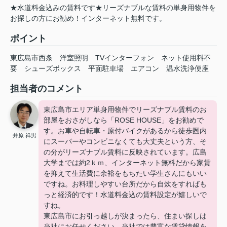
★水道料金込みの賃料です★リーズナブルな賃料の単身用物件を
お探しの方にお勧め！インターネット無料です。
ポイント
東広島市西条
洋室照明
TVインターフォン
ネット使用料不
要
シューズボックス
平面駐車場
エアコン
温水洗浄便座
担当者のコメント
東広島市エリア単身用物件でリーズナブル賃料のお
部屋をおさがしなら「ROSE HOUSE」をお勧めで
す。お車や自転車・原付バイクがあるから徒歩圏内
井原 祥男
にスーパーやコンビニなくても大丈夫という方、そ
の分がリーズナブル賃料に反映されています。広島
大学までは約2ｋｍ、インターネット無料だから家賃
を抑えて生活費に余裕をもちたい学生さんにもいい
ですね。お料理しやすい台所だから自炊をすればも
っと経済的です！水道料金込の賃料設定が嬉しいで
すね。
東広島市にお引っ越しが決まったら、住まい探しは
当社にお任せください。当社では豊富な賃貸情報を