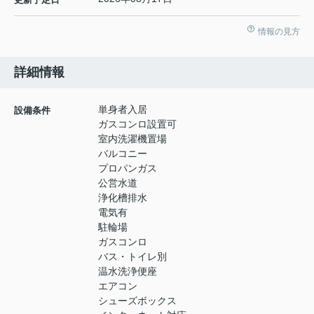
情報の見方
詳細情報
単身者入居
設備条件
ガスコンロ設置可
室内洗濯機置場
バルコニー
プロパンガス
公営水道
浄化槽排水
電気有
駐輪場
ガスコンロ
バス・トイレ別
温水洗浄便座
エアコン
シューズボックス