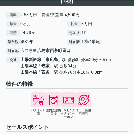
【外観】
2.55万円 管理/共益費 4,500円
賃料
0ヶ月
5万円
敷金
礼金
24.79㎡
1K
面積
間取り
築31年
1階/4階建
築年数
所在階
広島県
東広島市
西条町田口
所在地
山陽新幹線
「
東広島
」駅 徒歩82分車20分 6.5km
交通
山陽本線
「
寺家
」駅 徒歩84分
山陽本線
「
西条
」駅 徒歩76分車18分 6.0km
物件の特徴
バストイレ
室内洗濯機
TVモニタ
ネット使用
別
置場
付きインタ
料無料
ーホン
セールスポイント