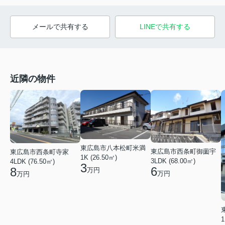
メールで共有する
LINEで共有する
近隣の物件
東広島市八本松町米満
東広島市西条町御薗宇
東広島市西条町寺家
1K (26.50㎡)
3LDK (68.00㎡)
4LDK (76.50㎡)
3
6
8
万円
万円
万円
1