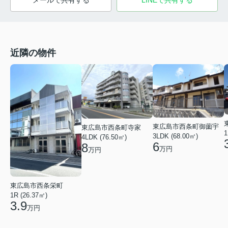
メールで共有する
LINEで共有する
近隣の物件
東広島市西条町御薗宇
東広島市西条町寺家
1
3LDK (68.00㎡)
4LDK (76.50㎡)
6
8
万円
万円
東広島市西条栄町
1R (26.37㎡)
3.9
万円