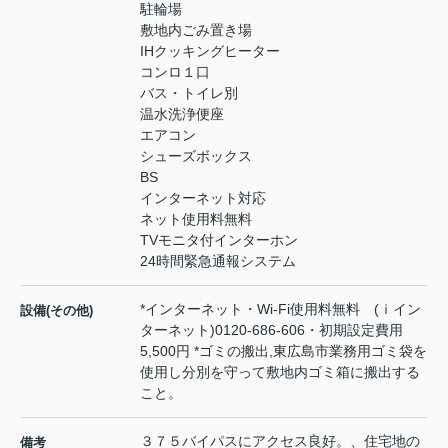
駐輪場
敷地内ごみ置き場
IHクッキングヒーター
コンロ１口
バス・トイレ別
温水洗浄便座
エアコン
シューズボックス
BS
インターネット対応
ネット使用料無料
TVモニタ付インターホン
24時間緊急通報システム
*インターネット・Wi-Fi使用料無料 (ｉイン
設備(その他)
ターネット)0120-686-606・初期設定費用
5,500円 *ゴミの搬出,東広島市業務用ゴミ袋を
使用し分別を守って敷地内ゴミ箱に搬出する
こと。
３７５バイパスにアクセス良好。、住宅地の
備考