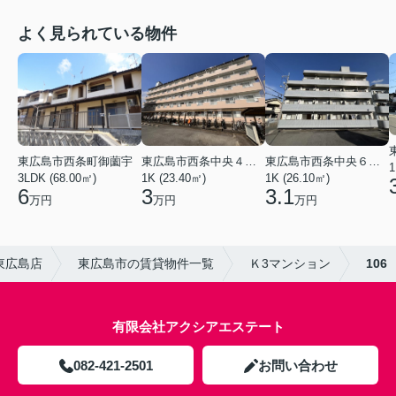
よく見られている物件
東広島市西条中央４丁目
東広島市西条中央６丁目
東広島市西条町御薗宇
1
1K (23.40㎡)
1K (26.10㎡)
3LDK (68.00㎡)
3
3.1
6
万円
万円
万円
東広島店
東広島市の賃貸物件一覧
Ｋ3マンション
106
有限会社アクシアエステート
082-421-2501
お問い合わせ