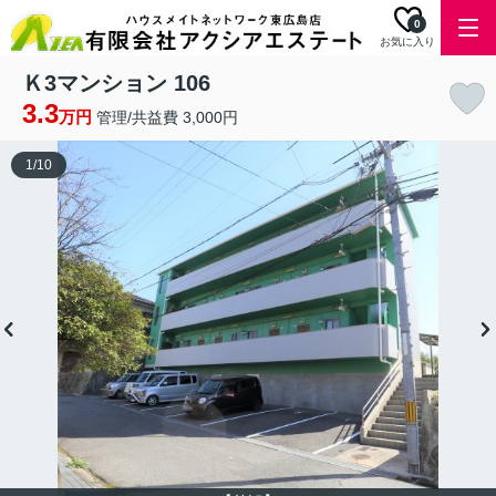
0
お気に入り
Ｋ3マンション 106
3.3
万円
管理/共益費 3,000円
1
/
10