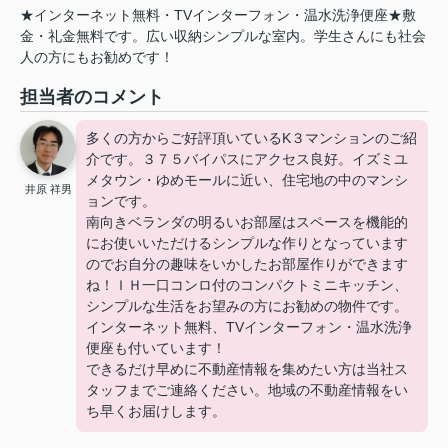
★インターネット無料・TVインターフォン・温水洗浄便座★敷
金・礼金無料です。広い収納シンプルな室内。学生さんにも社会
人の方にもお勧めです！
担当者のコメント
多くの方からご好評頂いているK３マンションのご紹
介です。３７５バイパスにアクセス良好。イズミユ
メタウン・ゆめモールに近い、住宅地の中のマンシ
井原 祥男
ョンです。
南向きベランダの明るいお部屋はスペースを機能的
にお使いいただけるシンプルな作りとなっています
のでお自分の趣味をいかしたお部屋作りができます
ね！ＩＨ一口コンロ付のコンパクトミニキッチン、
シンプルな生活をお望みの方にお勧めの物件です。
インターネット無料、TVインターフォン・温水洗浄
便座も付いています！
できるだけ早めに不動産情報を集めたい方は当社ス
タッフまでご連絡ください。地域の不動産情報をい
ち早くお届けします。