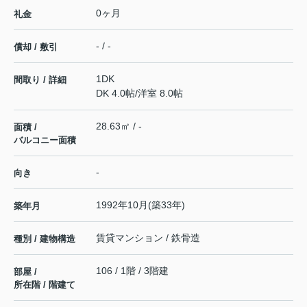
0ヶ月
礼金
- / -
償却 / 敷引
1DK
間取り / 詳細
DK 4.0帖
/
洋室 8.0帖
28.63㎡ / -
面積 /
バルコニー面積
-
向き
1992年10月(築33年)
築年月
賃貸マンション / 鉄骨造
種別 / 建物構造
106 / 1階 / 3階建
部屋 /
所在階 / 階建て