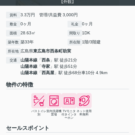
【外観】
3.3万円 管理/共益費 3,000円
賃料
0ヶ月
0ヶ月
敷金
礼金
28.63㎡
1DK
面積
間取り
築33年
1階/3階建
築年数
所在階
広島県
東広島市
西条町助実
所在地
山陽本線
「
西条
」駅 徒歩21分
交通
山陽本線
「
寺家
」駅 徒歩51分
山陽本線
「
西高屋
」駅 徒歩68分車10分 4.9km
物件の特徴
バストイレ
室内洗濯機
TVモニタ
ネット使用
別
置場
付きインタ
料無料
ーホン
セールスポイント