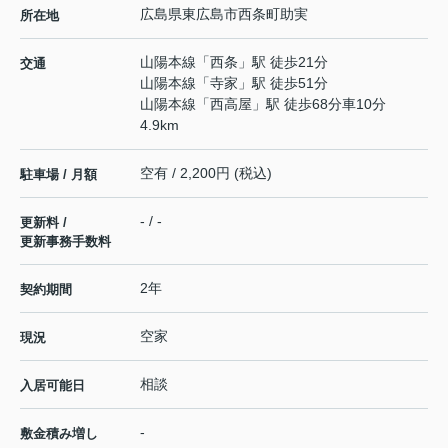
広島県
東広島市
西条町助実
所在地
山陽本線
「
西条
」駅 徒歩21分
交通
山陽本線
「
寺家
」駅 徒歩51分
山陽本線
「
西高屋
」駅 徒歩68分車10分
4.9km
空有 / 2,200円 (税込)
駐車場 / 月額
- / -
更新料 /
更新事務手数料
2年
契約期間
空家
現況
相談
入居可能日
-
敷金積み増し