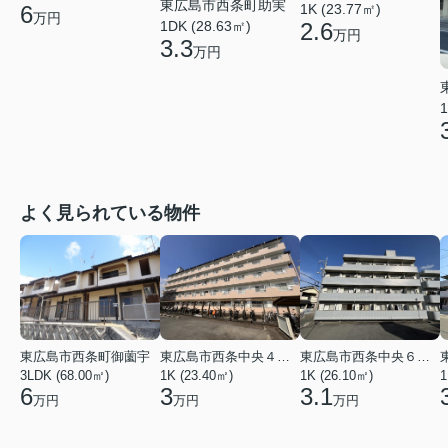
東広島市西条町助実
6
1K (23.77㎡)
万円
1DK (28.63㎡)
2.6
万円
3.3
万円
1
よく見られている物件
東広島市西条町御薗宇
東広島市西条中央４丁目
東広島市西条中央６丁目
3LDK (68.00㎡)
1K (23.40㎡)
1K (26.10㎡)
1
6
3
3.1
万円
万円
万円