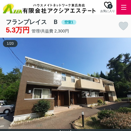
0
お気に入り
フランプレイス Ｂ
空室1
5.3万円
管理/共益費 2,300円
1
/
20