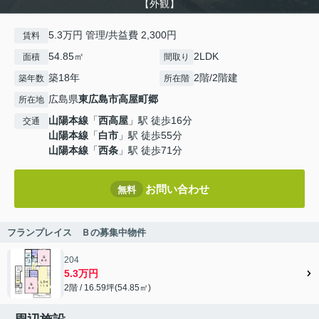
【外観】
5.3万円 管理/共益費 2,300円
賃料
54.85㎡
2LDK
面積
間取り
築18年
2階/2階建
築年数
所在階
広島県
東広島市
高屋町郷
所在地
山陽本線
「
西高屋
」駅 徒歩16分
交通
山陽本線
「
白市
」駅 徒歩55分
山陽本線
「
西条
」駅 徒歩71分
お問い合わせ
無料
フランプレイス Ｂの募集中物件
204
5.3万円
2階 / 16.59坪(54.85㎡)