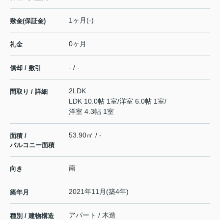
1ヶ月(-)
敷金(保証金)
0ヶ月
礼金
- / -
償却 / 敷引
2LDK
間取り / 詳細
LDK 10.0帖 1室
/
洋室 6.0帖 1室
/
洋室 4.3帖 1室
53.90㎡ / -
面積 /
バルコニー面積
南
向き
2021年11月(築4年)
築年月
アパート / 木造
種別 / 建物構造