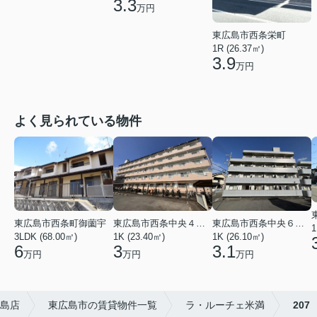
3.3
万円
東広島市西条栄町
1R (26.37㎡)
3.9
万円
よく見られている物件
東広島市西条中央４丁目
東広島市西条中央６丁目
東広島市西条町御薗宇
1
1K (23.40㎡)
1K (26.10㎡)
3LDK (68.00㎡)
3
3.1
6
万円
万円
万円
島店
東広島市の賃貸物件一覧
ラ・ルーチェ米満
207