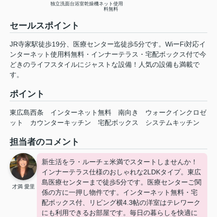
独立洗面台
浴室乾燥機
ネット使用
料無料
セールスポイント
JR寺家駅徒歩19分、医療センター迄徒歩5分です。WiーFi対応イ
ンターネット使用料無料・インナーテラス・宅配ボックス付で今
どきのライフスタイルにジャストな設備！人気の設備も満載で
す。
ポイント
東広島西条
インターネット無料
南向き
ウォークインクロゼ
ット
カウンターキッチン
宅配ボックス
システムキッチン
担当者のコメント
新生活をラ・ルーチェ米満でスタートしませんか！
インナーテラス仕様のおしゃれな2LDKタイプ。東広
島医療センターまで徒歩5分です。医療センターご関
才満 愛里
係の方に一押し物件です。インターネット無料・宅
配ボックス付、リビング横4.3帖の洋室はテレワーク
にも利用できるお部屋です。毎日の暮らしを快適に