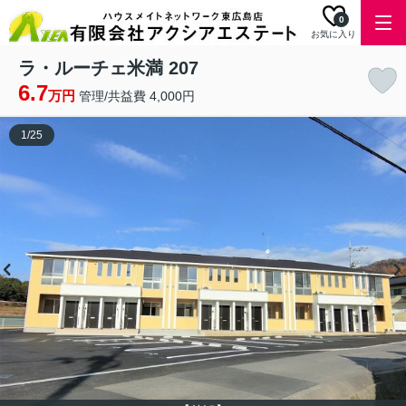
0
お気に入り
ラ・ルーチェ米満 207
6.7
万円
管理/共益費 4,000円
1
/
25