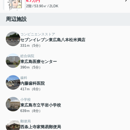
6.7万円
2階 / 53.90㎡ / 2LDK
周辺施設
コンビニエンスストア
セブンイレブン東広島八本松米満店
331ｍ（5分）
総合病院
東広島医療センター
390ｍ（5分）
歯科
内藤歯科医院
417ｍ（6分）
小学校
東広島市立平岩小学校
639ｍ（8分）
郵便局
西条上寺家簡易郵便局