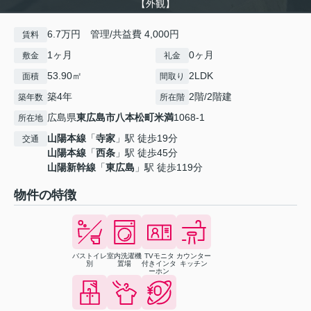
【外観】
6.7万円 管理/共益費 4,000円
賃料
1ヶ月
0ヶ月
敷金
礼金
53.90㎡
2LDK
面積
間取り
築4年
2階/2階建
築年数
所在階
広島県
東広島市
八本松町米満
1068-1
所在地
山陽本線
「
寺家
」駅 徒歩19分
交通
山陽本線
「
西条
」駅 徒歩45分
山陽新幹線
「
東広島
」駅 徒歩119分
物件の特徴
バストイレ
室内洗濯機
TVモニタ
カウンター
別
置場
付きインタ
キッチン
ーホン