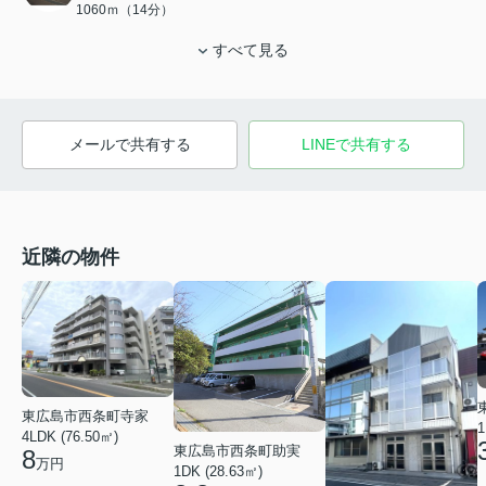
1060ｍ（14分）
すべて見る
メールで共有する
LINEで共有する
近隣の物件
東広島市西条町寺家
1
4LDK (76.50㎡)
東広島市西条町助実
8
万円
1DK (28.63㎡)